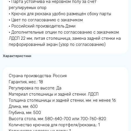
• Парта устойчива на неровном полу за счёт
регулируемых опор
• Крючок для рюкзака удобно размещён сбоку парты
• Цвет по согласованию с заказчиком
• Российский производитель Дэми
• Дополнительные опции по согласованию с заказчиком:
ЛДСП 22 мм; литая столешница; замена задней стенки на
перфорированный экран (узор по согласованию)
Характеристики
Страна производства: Россия
СВЯЖИТЕСЬ С НАМИ
Гарантия, мес.: 18
Регулировка по высоте: Да
Адрес
Материал столешницы и задней стенки: ЛДСП
Толщина столешницы и задней стенки, мм: не менее 16
г. Пермь, ул. Усольская 15, литера 3.
Длина, мм: 600
Глубина, мм: 500
Телефон
Высота стола, мм: 580-640-700 или 700-760-820
+7 342 249-55-09
Количество крючков для портфеля/рюкзака,: 1
+7 342 249-52-82